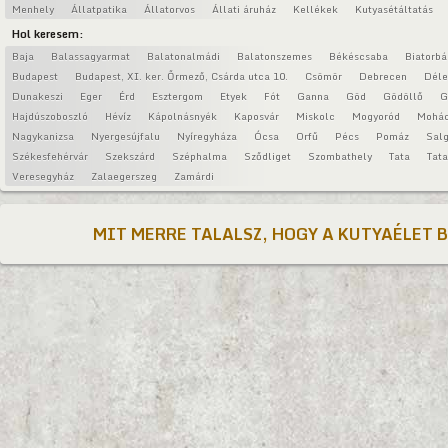
Menhely
Állatpatika
Állatorvos
Állati áruház
Kellékek
Kutyasétáltatás
Hol keresem:
Baja
Balassagyarmat
Balatonalmádi
Balatonszemes
Békéscsaba
Biatorbá
Budapest
Budapest, XI. ker. Őrmező, Csárda utca 10.
Csömör
Debrecen
Déle
Dunakeszi
Eger
Érd
Esztergom
Etyek
Fót
Ganna
Göd
Gödöllő
G
Hajdúszoboszló
Hévíz
Kápolnásnyék
Kaposvár
Miskolc
Mogyoród
Mohá
Nagykanizsa
Nyergesújfalu
Nyíregyháza
Ócsa
Orfű
Pécs
Pomáz
Salg
Székesfehérvár
Szekszárd
Széphalma
Sződliget
Szombathely
Tata
Tat
Veresegyház
Zalaegerszeg
Zamárdi
MIT MERRE TALALSZ, HOGY A KUTYAÉLET 