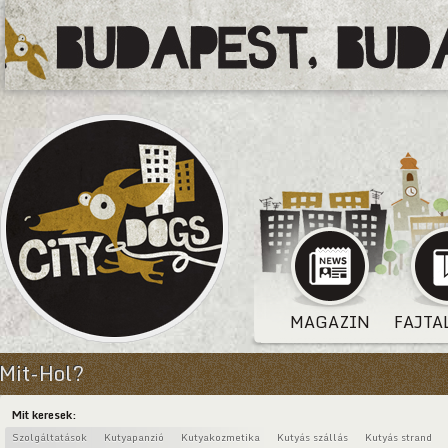
MAGAZIN
FAJTA
Mit-Hol?
Mit keresek:
Szolgáltatások
Kutyapanzió
Kutyakozmetika
Kutyás szállás
Kutyás strand