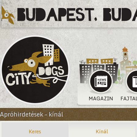
MAGAZIN
FAJTA
Apróhirdetések – kínál
Keres
Kínál