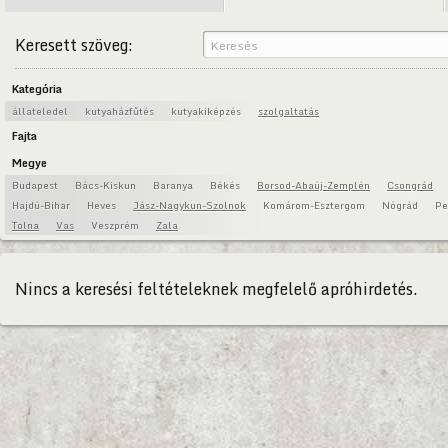
Keresett szöveg:
Kategória
állateledel
kutyaházfűtés
kutyakiképzés
szolgaltatás
Fajta
Megye
Budapest
Bács-Kiskun
Baranya
Békés
Borsod-Abaúj-Zemplén
Csongrád
Hajdú-Bihar
Heves
Jász-Nagykun-Szolnok
Komárom-Esztergom
Nógrád
Pe
Tolna
Vas
Veszprém
Zala
Nincs a keresési feltételeknek megfelelő apróhirdetés.