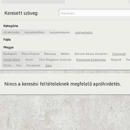
Keresett szöveg:
Kategória
állateledel
kutyaházfűtés
kutyakiképzés
szolgaltatás
Fajta
Megye
Budapest
Bács-Kiskun
Baranya
Békés
Borsod-Abaúj-Zemplén
Csongrád
Hajdú-Bihar
Heves
Jász-Nagykun-Szolnok
Komárom-Esztergom
Nógrád
Pe
Tolna
Vas
Veszprém
Zala
Nincs a keresési feltételeknek megfelelő apróhirdetés.