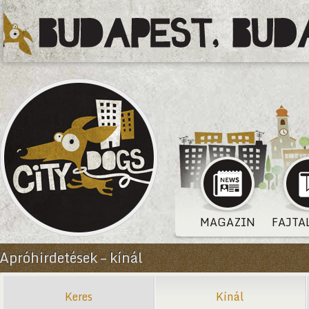
MAGAZIN
FAJTA
Apróhirdetések – kínál
Keres
Kínál