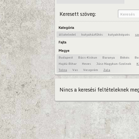
Keresett szöveg:
Kategória
állateledel
kutyaházfűtés
kutyakiképzés
sz
Fajta
Megye
Budapest
Bács-Kiskun
Baranya
Békés
Bo
Hajdú-Bihar
Heves
Jász-Nagykun-Szolnok
K
Tolna
Vas
Veszprém
Zala
Nincs a keresési feltételeknek meg