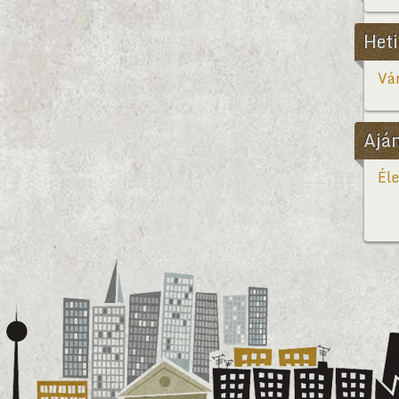
Heti
Vár
Ajá
Éle