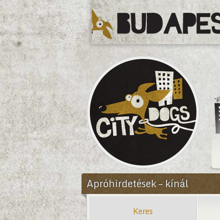
CityDogs
Apróhirdetések – kínál
Keres