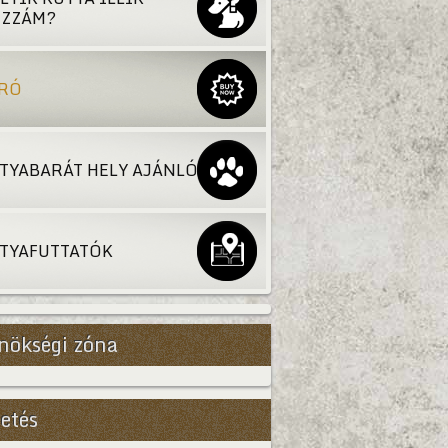
ZZÁM?
RÓ
TYABARÁT HELY AJÁNLÓ
TYAFUTTATÓK
nökségi zóna
etés