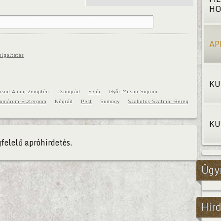
HO
AP
olgaltatás
KU
rsod-Abaúj-Zemplén
Csongrád
Fejér
Győr-Moson-Sopron
omárom-Esztergom
Nógrád
Pest
Somogy
Szabolcs-Szatmár-Bereg
KU
felelő apróhirdetés.
Ügy
Hird