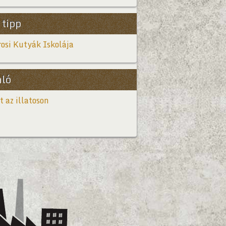
 tipp
osi Kutyák Iskolája
nló
t az illatoson