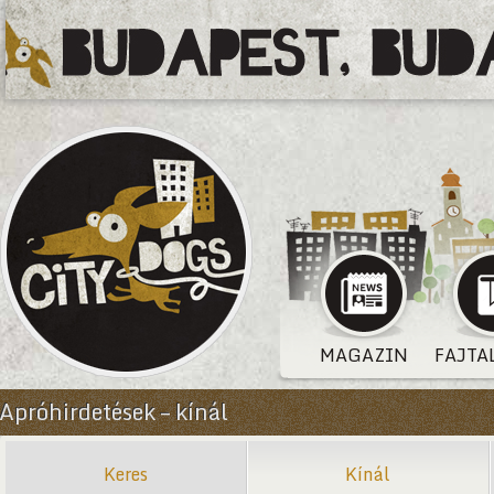
MAGAZIN
FAJTA
Apróhirdetések – kínál
Keres
Kínál