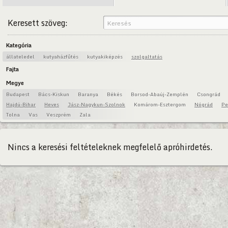
Keresett szöveg:
Kategória
állateledel
kutyaházfűtés
kutyakiképzés
szolgaltatás
Fajta
Megye
Budapest
Bács-Kiskun
Baranya
Békés
Borsod-Abaúj-Zemplén
Csongrád
Hajdú-Bihar
Heves
Jász-Nagykun-Szolnok
Komárom-Esztergom
Nógrád
Pe
Tolna
Vas
Veszprém
Zala
Nincs a keresési feltételeknek megfelelő apróhirdetés.