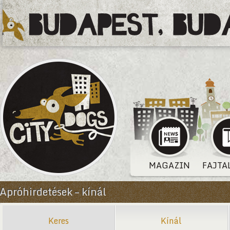
MAGAZIN
FAJTA
Apróhirdetések – kínál
Keres
Kínál