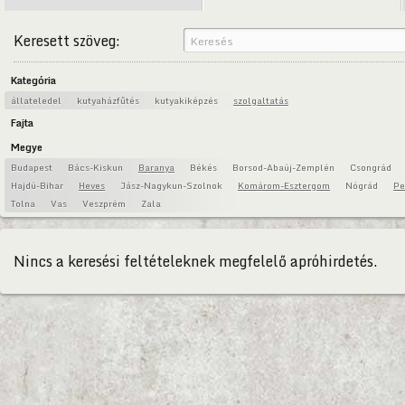
Keresett szöveg:
Kategória
állateledel
kutyaházfűtés
kutyakiképzés
szolgaltatás
Fajta
Megye
Budapest
Bács-Kiskun
Baranya
Békés
Borsod-Abaúj-Zemplén
Csongrád
Hajdú-Bihar
Heves
Jász-Nagykun-Szolnok
Komárom-Esztergom
Nógrád
Pe
Tolna
Vas
Veszprém
Zala
Nincs a keresési feltételeknek megfelelő apróhirdetés.