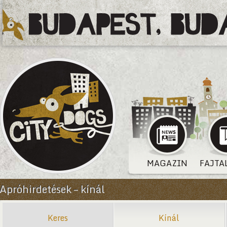
MAGAZIN
FAJTA
Apróhirdetések – kínál
Keres
Kínál