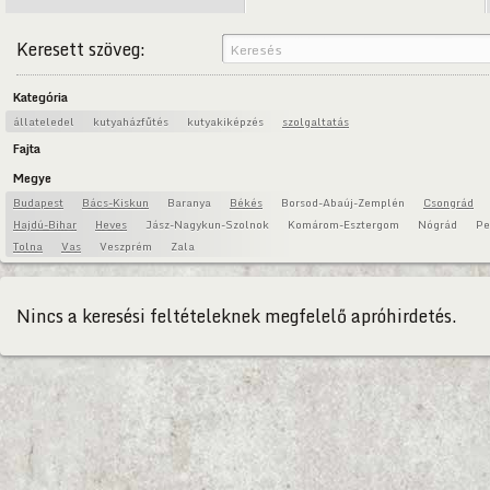
Keresett szöveg:
Kategória
állateledel
kutyaházfűtés
kutyakiképzés
szolgaltatás
Fajta
Megye
Budapest
Bács-Kiskun
Baranya
Békés
Borsod-Abaúj-Zemplén
Csongrád
Hajdú-Bihar
Heves
Jász-Nagykun-Szolnok
Komárom-Esztergom
Nógrád
Pe
Tolna
Vas
Veszprém
Zala
Nincs a keresési feltételeknek megfelelő apróhirdetés.