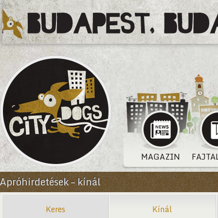
MAGAZIN
FAJTA
Apróhirdetések – kínál
Keres
Kínál