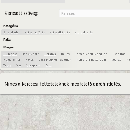
Keresett szöveg:
Kategória
állateledel
kutyaházfűtés
kutyakiképzés
szolgaltatás
Fajta
Megye
Budapest
Bács-Kiskun
Baranya
Békés
Borsod-Abaúj-Zemplén
Csongrád
Hajdú-Bihar
Heves
Jász-Nagykun-Szolnok
Komárom-Esztergom
Nógrád
Pe
Tolna
Vas
Veszprém
Zala
Nincs a keresési feltételeknek megfelelő apróhirdetés.