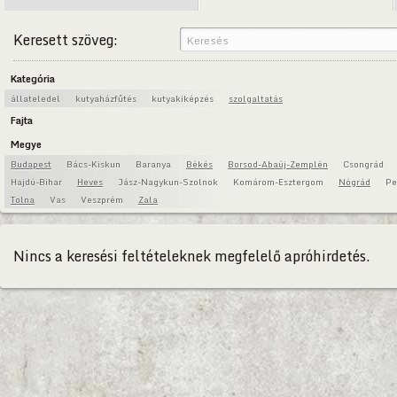
Keresett szöveg:
Kategória
állateledel
kutyaházfűtés
kutyakiképzés
szolgaltatás
Fajta
Megye
Budapest
Bács-Kiskun
Baranya
Békés
Borsod-Abaúj-Zemplén
Csongrád
Hajdú-Bihar
Heves
Jász-Nagykun-Szolnok
Komárom-Esztergom
Nógrád
Pe
Tolna
Vas
Veszprém
Zala
Nincs a keresési feltételeknek megfelelő apróhirdetés.