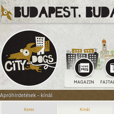
MAGAZIN
FAJTA
Apróhirdetések – kínál
Keres
Kínál