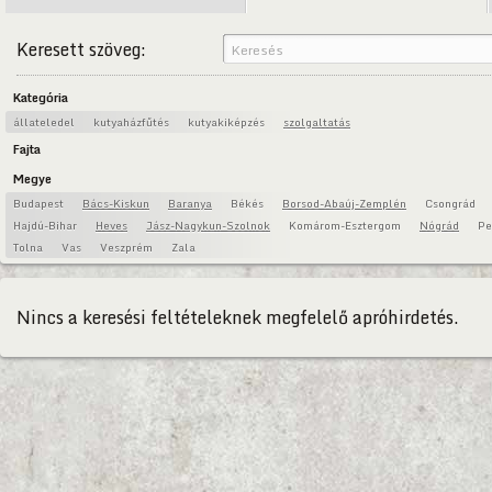
Keresett szöveg:
Kategória
állateledel
kutyaházfűtés
kutyakiképzés
szolgaltatás
Fajta
Megye
Budapest
Bács-Kiskun
Baranya
Békés
Borsod-Abaúj-Zemplén
Csongrád
Hajdú-Bihar
Heves
Jász-Nagykun-Szolnok
Komárom-Esztergom
Nógrád
Pe
Tolna
Vas
Veszprém
Zala
Nincs a keresési feltételeknek megfelelő apróhirdetés.