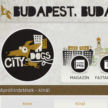
MAGAZIN
FAJTA
Apróhirdetések – kínál
Keres
Kínál