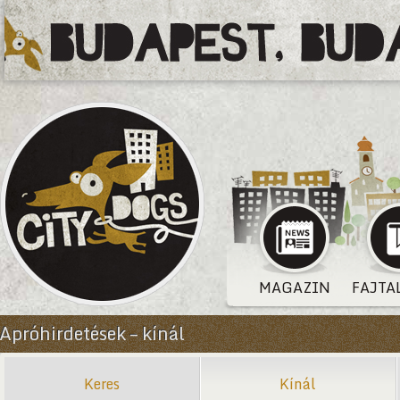
MAGAZIN
FAJTA
Apróhirdetések – kínál
Keres
Kínál