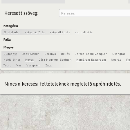
Keresett szöveg:
Kategória
állateledel
kutyaházfűtés
kutyakiképzés
szolgaltatás
Fajta
Megye
Budapest
Bács-Kiskun
Baranya
Békés
Borsod-Abaúj-Zemplén
Csongrád
Hajdú-Bihar
Heves
Jász-Nagykun-Szolnok
Komárom-Esztergom
Nógrád
Pe
Tolna
Vas
Veszprém
Zala
Nincs a keresési feltételeknek megfelelő apróhirdetés.