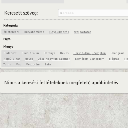
Keresett szöveg:
Kategória
állateledel
kutyaházfűtés
kutyakiképzés
szolgaltatás
Fajta
Megye
Budapest
Bács-Kiskun
Baranya
Békés
Borsod-Abaúj-Zemplén
Csongrád
Hajdú-Bihar
Heves
Jász-Nagykun-Szolnok
Komárom-Esztergom
Nógrád
Pe
Tolna
Vas
Veszprém
Zala
Nincs a keresési feltételeknek megfelelő apróhirdetés.