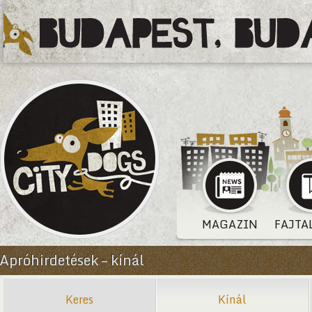
MAGAZIN
FAJTA
Apróhirdetések – kínál
Keres
Kínál