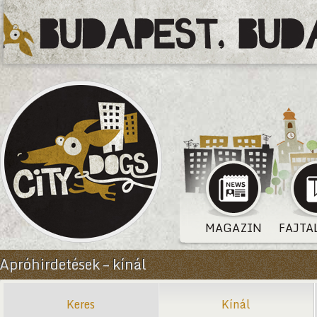
MAGAZIN
FAJTA
Apróhirdetések – kínál
Keres
Kínál