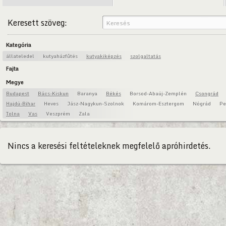
Keresett szöveg:
Kategória
állateledel
kutyaházfűtés
kutyakiképzés
szolgaltatás
Fajta
Megye
Budapest
Bács-Kiskun
Baranya
Békés
Borsod-Abaúj-Zemplén
Csongrád
Hajdú-Bihar
Heves
Jász-Nagykun-Szolnok
Komárom-Esztergom
Nógrád
Pe
Tolna
Vas
Veszprém
Zala
Nincs a keresési feltételeknek megfelelő apróhirdetés.