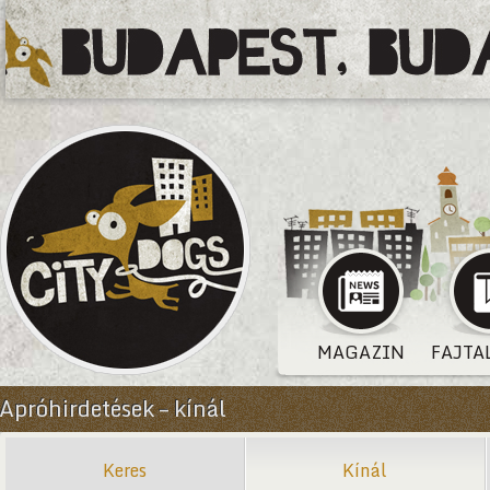
MAGAZIN
FAJTA
Apróhirdetések – kínál
Keres
Kínál