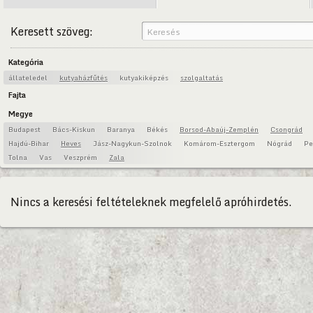
Keresett szöveg:
Kategória
állateledel
kutyaházfűtés
kutyakiképzés
szolgaltatás
Fajta
Megye
Budapest
Bács-Kiskun
Baranya
Békés
Borsod-Abaúj-Zemplén
Csongrád
Hajdú-Bihar
Heves
Jász-Nagykun-Szolnok
Komárom-Esztergom
Nógrád
Pe
Tolna
Vas
Veszprém
Zala
Nincs a keresési feltételeknek megfelelő apróhirdetés.