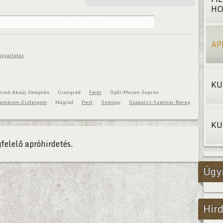
HO
AP
olgaltatás
KU
rsod-Abaúj-Zemplén
Csongrád
Fejér
Győr-Moson-Sopron
omárom-Esztergom
Nógrád
Pest
Somogy
Szabolcs-Szatmár-Bereg
KU
felelő apróhirdetés.
Ügy
Hird