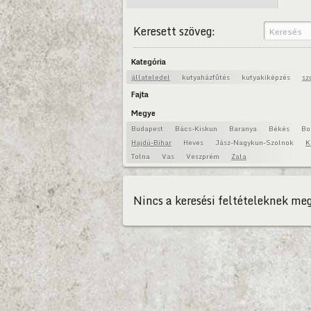
Keresett szöveg:
Kategória
állateledel
kutyaházfűtés
kutyakiképzés
sz
Fajta
Megye
Budapest
Bács-Kiskun
Baranya
Békés
Bo
Hajdú-Bihar
Heves
Jász-Nagykun-Szolnok
K
Tolna
Vas
Veszprém
Zala
Nincs a keresési feltételeknek meg