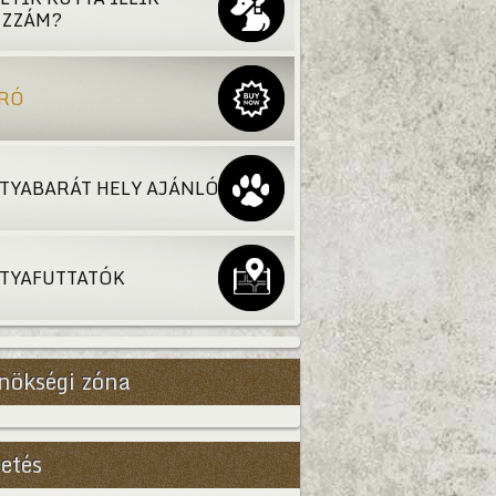
ZZÁM?
RÓ
TYABARÁT HELY AJÁNLÓ
TYAFUTTATÓK
nökségi zóna
etés