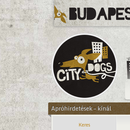
CityDogs
Apróhirdetések – kínál
Keres