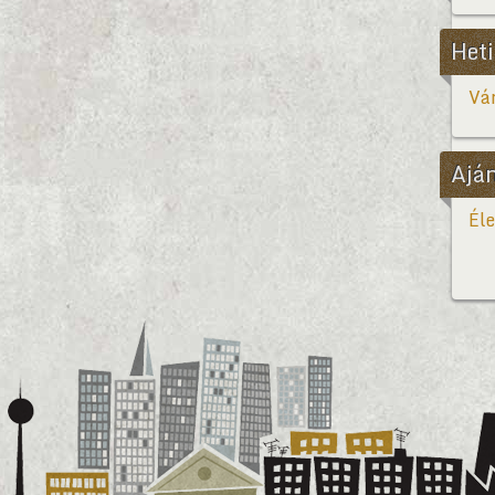
Heti
Vár
Ajá
Éle