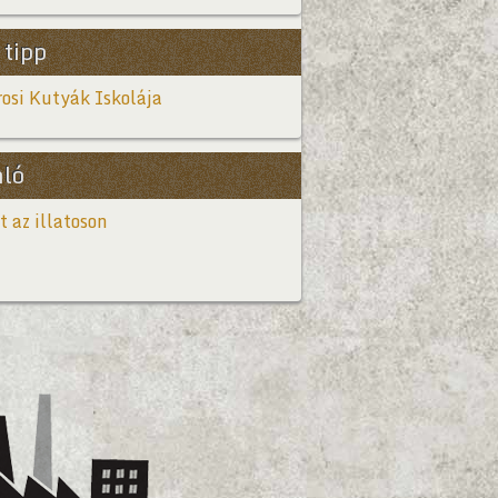
 tipp
osi Kutyák Iskolája
nló
t az illatoson