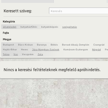
Keresett szöveg:
Kategória
állateledel
kutyaházfűtés
kutyakiképzés
szolgaltatás
Fajta
Megye
Budapest
Bács-Kiskun
Baranya
Békés
Borsod-Abaúj-Zemplén
Csongrád
Hajdú-Bihar
Heves
Jász-Nagykun-Szolnok
Komárom-Esztergom
Nógrád
Pe
Tolna
Vas
Veszprém
Zala
Nincs a keresési feltételeknek megfelelő apróhirdetés.