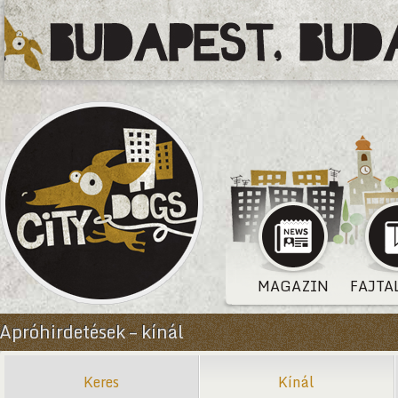
MAGAZIN
FAJTA
Apróhirdetések – kínál
Keres
Kínál