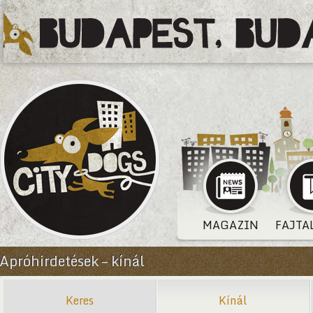
MAGAZIN
FAJTA
Apróhirdetések – kínál
Keres
Kínál