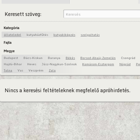
Keresett szöveg:
Kategória
állateledel
kutyaházfűtés
kutyakiképzés
szolgaltatás
Fajta
Megye
Budapest
Bács-Kiskun
Baranya
Békés
Borsod-Abaúj-Zemplén
Csongrád
Hajdú-Bihar
Heves
Jász-Nagykun-Szolnok
Komárom-Esztergom
Nógrád
Pe
Tolna
Vas
Veszprém
Zala
Nincs a keresési feltételeknek megfelelő apróhirdetés.