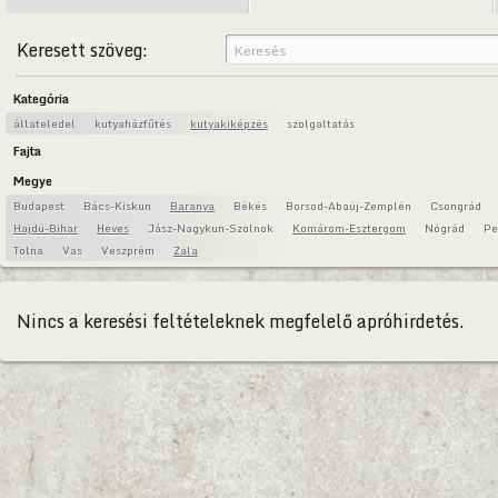
Keresett szöveg:
Kategória
állateledel
kutyaházfűtés
kutyakiképzés
szolgaltatás
Fajta
Megye
Budapest
Bács-Kiskun
Baranya
Békés
Borsod-Abaúj-Zemplén
Csongrád
Hajdú-Bihar
Heves
Jász-Nagykun-Szolnok
Komárom-Esztergom
Nógrád
Pe
Tolna
Vas
Veszprém
Zala
Nincs a keresési feltételeknek megfelelő apróhirdetés.