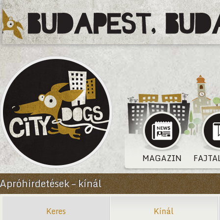
MAGAZIN
FAJTA
Apróhirdetések – kínál
Keres
Kínál