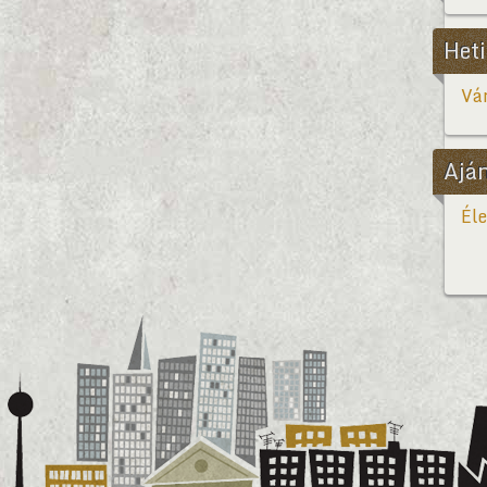
Heti
Vár
Ajá
Éle