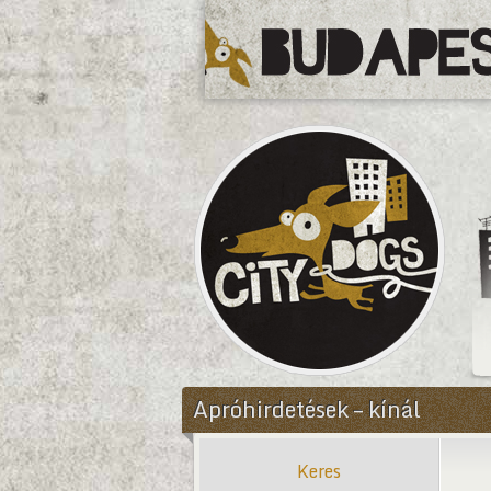
CityDogs
Apróhirdetések – kínál
Keres