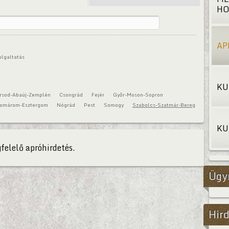
HO
AP
olgaltatás
KU
rsod-Abaúj-Zemplén
Csongrád
Fejér
Győr-Moson-Sopron
omárom-Esztergom
Nógrád
Pest
Somogy
Szabolcs-Szatmár-Bereg
KU
felelő apróhirdetés.
Ügy
Hird