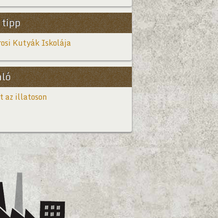
 tipp
osi Kutyák Iskolája
nló
t az illatoson