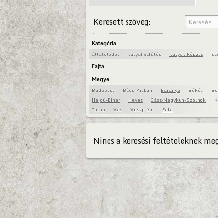
Keresett szöveg:
Kategória
állateledel
kutyaházfűtés
kutyakiképzés
sz
Fajta
Megye
Budapest
Bács-Kiskun
Baranya
Békés
Bo
Hajdú-Bihar
Heves
Jász-Nagykun-Szolnok
K
Tolna
Vas
Veszprém
Zala
Nincs a keresési feltételeknek meg