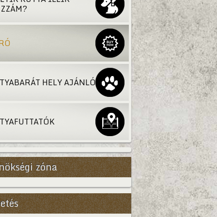
ZZÁM?
RÓ
TYABARÁT HELY AJÁNLÓ
TYAFUTTATÓK
nökségi zóna
etés