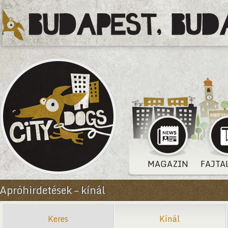
MAGAZIN
FAJTA
Apróhirdetések – kínál
Keres
Kínál