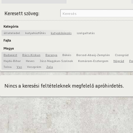
Keresett szöveg:
Kategória
állateledel
kutyaházfűtés
kutyakiképzés
szolgaltatás
Fajta
Megye
Budapest
Bács-Kiskun
Baranya
Békés
Borsod-Abaúj-Zemplén
Csongrád
Hajdú-Bihar
Heves
Jász-Nagykun-Szolnok
Komárom-Esztergom
Nógrád
Pe
Tolna
Vas
Veszprém
Zala
Nincs a keresési feltételeknek megfelelő apróhirdetés.