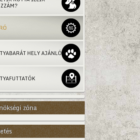
ZZÁM?
RÓ
TYABARÁT HELY AJÁNLÓ
TYAFUTTATÓK
nökségi zóna
etés