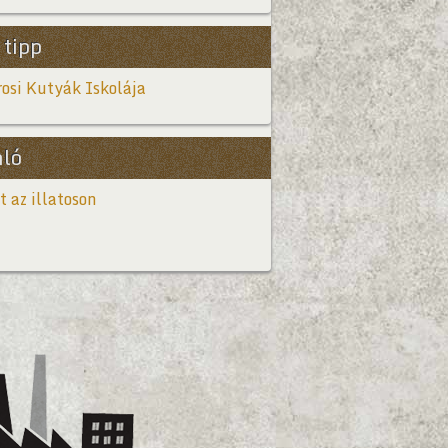
 tipp
osi Kutyák Iskolája
nló
t az illatoson