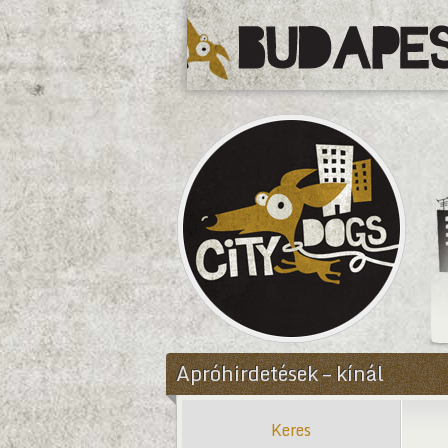
CityDogs
Apróhirdetések – kínál
Keres