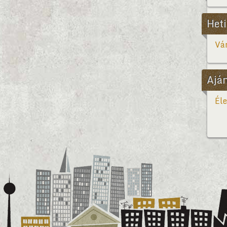
Heti
Vár
Ajá
Éle