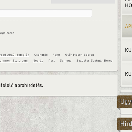
HO
AP
olgaltatás
KU
rsod-Abaúj-Zemplén
Csongrád
Fejér
Győr-Moson-Sopron
omárom-Esztergom
Nógrád
Pest
Somogy
Szabolcs-Szatmár-Bereg
KU
felelő apróhirdetés.
Ügy
Hird