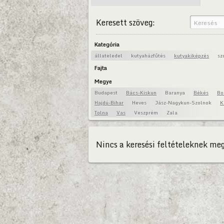
Keresett szöveg:
Kategória
állateledel
kutyaházfűtés
kutyakiképzés
sz
Fajta
Megye
Budapest
Bács-Kiskun
Baranya
Békés
Bo
Hajdú-Bihar
Heves
Jász-Nagykun-Szolnok
K
Tolna
Vas
Veszprém
Zala
Nincs a keresési feltételeknek meg