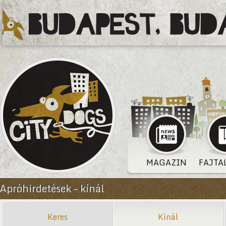
MAGAZIN
FAJTA
Apróhirdetések – kínál
Keres
Kínál