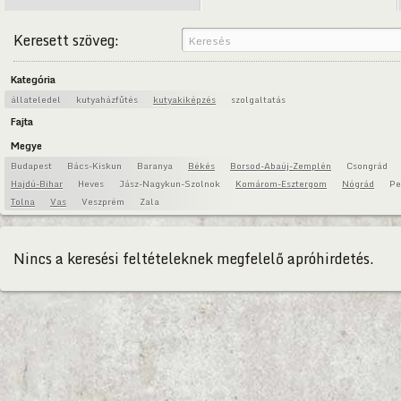
Keresett szöveg:
Kategória
állateledel
kutyaházfűtés
kutyakiképzés
szolgaltatás
Fajta
Megye
Budapest
Bács-Kiskun
Baranya
Békés
Borsod-Abaúj-Zemplén
Csongrád
Hajdú-Bihar
Heves
Jász-Nagykun-Szolnok
Komárom-Esztergom
Nógrád
Pe
Tolna
Vas
Veszprém
Zala
Nincs a keresési feltételeknek megfelelő apróhirdetés.