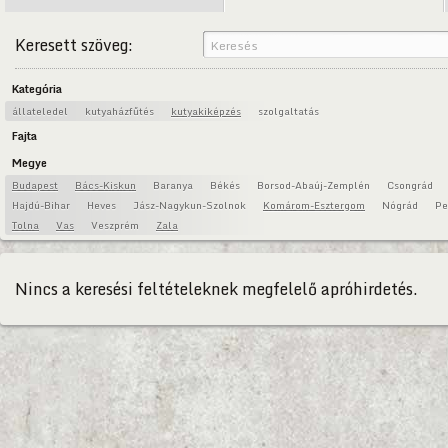
Keresett szöveg:
Kategória
állateledel
kutyaházfűtés
kutyakiképzés
szolgaltatás
Fajta
Megye
Budapest
Bács-Kiskun
Baranya
Békés
Borsod-Abaúj-Zemplén
Csongrád
Hajdú-Bihar
Heves
Jász-Nagykun-Szolnok
Komárom-Esztergom
Nógrád
Pe
Tolna
Vas
Veszprém
Zala
Nincs a keresési feltételeknek megfelelő apróhirdetés.