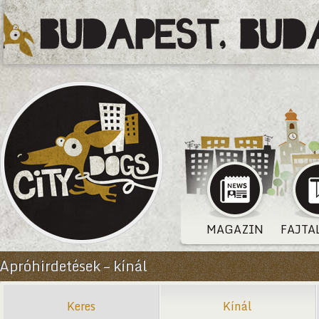
MAGAZIN
FAJTA
Apróhirdetések – kínál
Keres
Kínál