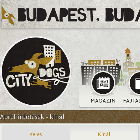
MAGAZIN
FAJTA
Apróhirdetések – kínál
Keres
Kínál