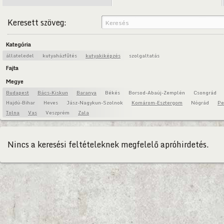
Keresett szöveg:
Kategória
állateledel
kutyaházfűtés
kutyakiképzés
szolgaltatás
Fajta
Megye
Budapest
Bács-Kiskun
Baranya
Békés
Borsod-Abaúj-Zemplén
Csongrád
Hajdú-Bihar
Heves
Jász-Nagykun-Szolnok
Komárom-Esztergom
Nógrád
Pe
Tolna
Vas
Veszprém
Zala
Nincs a keresési feltételeknek megfelelő apróhirdetés.