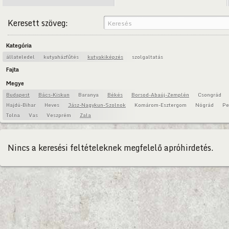
Keresett szöveg:
Kategória
állateledel
kutyaházfűtés
kutyakiképzés
szolgaltatás
Fajta
Megye
Budapest
Bács-Kiskun
Baranya
Békés
Borsod-Abaúj-Zemplén
Csongrád
Hajdú-Bihar
Heves
Jász-Nagykun-Szolnok
Komárom-Esztergom
Nógrád
Pe
Tolna
Vas
Veszprém
Zala
Nincs a keresési feltételeknek megfelelő apróhirdetés.