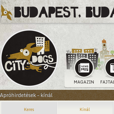
MAGAZIN
FAJTA
Apróhirdetések – kínál
Keres
Kínál