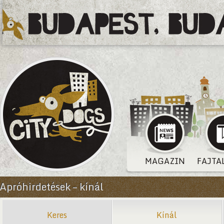
MAGAZIN
FAJTA
Apróhirdetések – kínál
Keres
Kínál