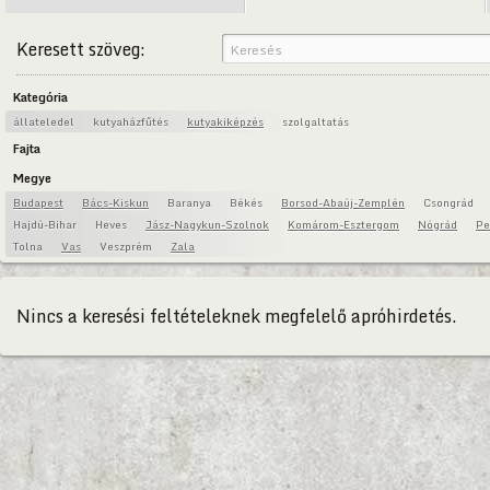
Keresett szöveg:
Kategória
állateledel
kutyaházfűtés
kutyakiképzés
szolgaltatás
Fajta
Megye
Budapest
Bács-Kiskun
Baranya
Békés
Borsod-Abaúj-Zemplén
Csongrád
Hajdú-Bihar
Heves
Jász-Nagykun-Szolnok
Komárom-Esztergom
Nógrád
Pe
Tolna
Vas
Veszprém
Zala
Nincs a keresési feltételeknek megfelelő apróhirdetés.