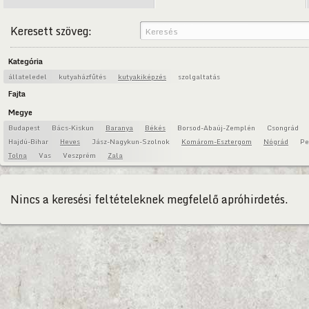
Keresett szöveg:
Kategória
állateledel
kutyaházfűtés
kutyakiképzés
szolgaltatás
Fajta
Megye
Budapest
Bács-Kiskun
Baranya
Békés
Borsod-Abaúj-Zemplén
Csongrád
Hajdú-Bihar
Heves
Jász-Nagykun-Szolnok
Komárom-Esztergom
Nógrád
Pe
Tolna
Vas
Veszprém
Zala
Nincs a keresési feltételeknek megfelelő apróhirdetés.