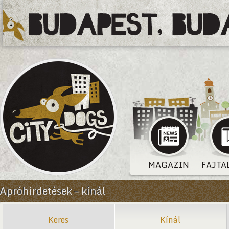
MAGAZIN
FAJTA
Apróhirdetések – kínál
Keres
Kínál