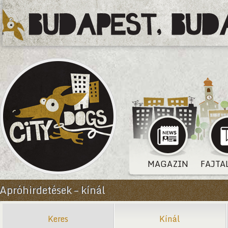
MAGAZIN
FAJTA
Apróhirdetések – kínál
Keres
Kínál