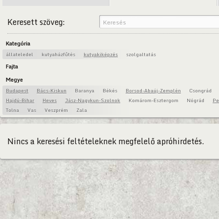
Keresett szöveg:
Kategória
állateledel
kutyaházfűtés
kutyakiképzés
szolgaltatás
Fajta
Megye
Budapest
Bács-Kiskun
Baranya
Békés
Borsod-Abaúj-Zemplén
Csongrád
Hajdú-Bihar
Heves
Jász-Nagykun-Szolnok
Komárom-Esztergom
Nógrád
Pe
Tolna
Vas
Veszprém
Zala
Nincs a keresési feltételeknek megfelelő apróhirdetés.