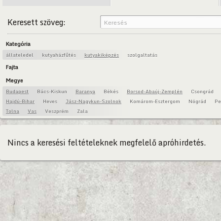
Keresett szöveg:
Kategória
állateledel
kutyaházfűtés
kutyakiképzés
szolgaltatás
Fajta
Megye
Budapest
Bács-Kiskun
Baranya
Békés
Borsod-Abaúj-Zemplén
Csongrád
Hajdú-Bihar
Heves
Jász-Nagykun-Szolnok
Komárom-Esztergom
Nógrád
Pe
Tolna
Vas
Veszprém
Zala
Nincs a keresési feltételeknek megfelelő apróhirdetés.