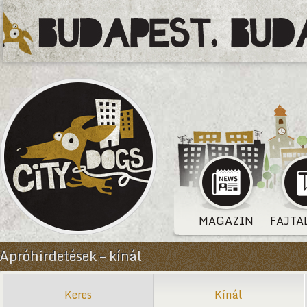
MAGAZIN
FAJTA
Apróhirdetések – kínál
Keres
Kínál