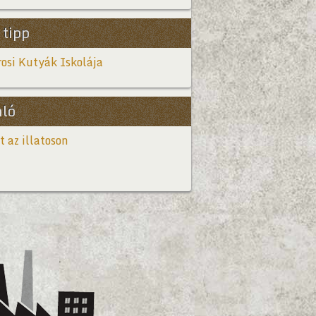
 tipp
osi Kutyák Iskolája
nló
t az illatoson