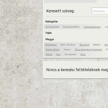
Keresett szöveg:
Kategória
állateledel
kutyaházfűtés
kutyakiképzés
sz
Fajta
Megye
Budapest
Bács-Kiskun
Baranya
Békés
Bo
Hajdú-Bihar
Heves
Jász-Nagykun-Szolnok
K
Tolna
Vas
Veszprém
Zala
Nincs a keresési feltételeknek meg