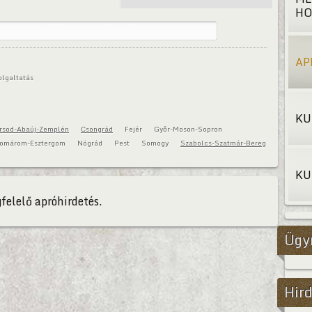
HO
AP
olgaltatás
KU
rsod-Abaúj-Zemplén
Csongrád
Fejér
Győr-Moson-Sopron
omárom-Esztergom
Nógrád
Pest
Somogy
Szabolcs-Szatmár-Bereg
KU
felelő apróhirdetés.
Ügy
Hird