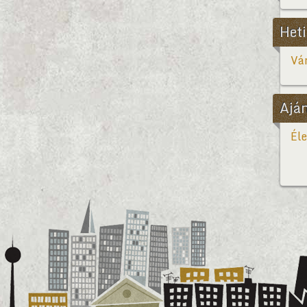
Heti
Vár
Ajá
Éle