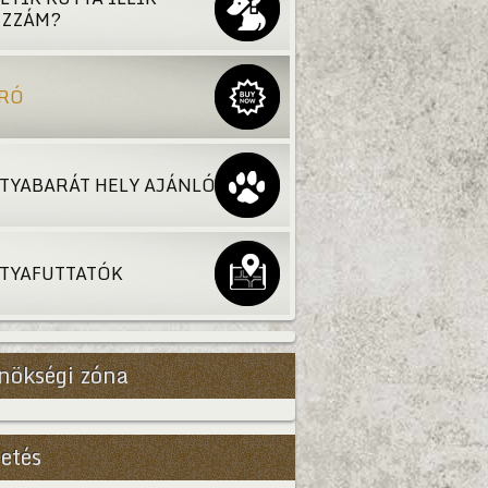
ZZÁM?
RÓ
TYABARÁT HELY AJÁNLÓ
TYAFUTTATÓK
nökségi zóna
etés