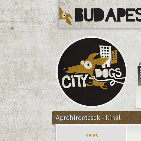
CityDogs
Apróhirdetések – kínál
Keres