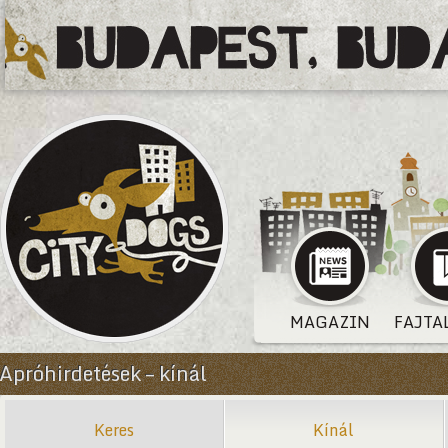
MAGAZIN
FAJTA
Apróhirdetések – kínál
Keres
Kínál