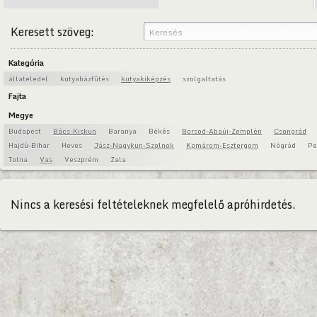
Keresett szöveg:
Kategória
állateledel
kutyaházfűtés
kutyakiképzés
szolgaltatás
Fajta
Megye
Budapest
Bács-Kiskun
Baranya
Békés
Borsod-Abaúj-Zemplén
Csongrád
Hajdú-Bihar
Heves
Jász-Nagykun-Szolnok
Komárom-Esztergom
Nógrád
Pe
Tolna
Vas
Veszprém
Zala
Nincs a keresési feltételeknek megfelelő apróhirdetés.