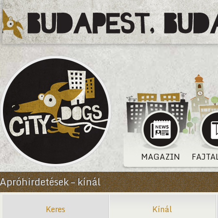
MAGAZIN
FAJTA
Apróhirdetések – kínál
Keres
Kínál