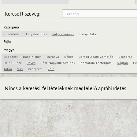
Keresett szöveg:
Kategória
állateledel
kutyaházfűtés
kutyakiképzés
szolgaltatás
Fajta
Megye
Budapest
Bács-Kiskun
Baranya
Békés
Borsod-Abaúj-Zemplén
Csongrád
Hajdú-Bihar
Heves
Jász-Nagykun-Szolnok
Komárom-Esztergom
Nógrád
Pe
Tolna
Vas
Veszprém
Zala
Nincs a keresési feltételeknek megfelelő apróhirdetés.