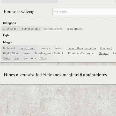
Keresett szöveg:
Kategória
állateledel
kutyaházfűtés
kutyakiképzés
szolgaltatás
Fajta
Megye
Budapest
Bács-Kiskun
Baranya
Békés
Borsod-Abaúj-Zemplén
Csongrád
Hajdú-Bihar
Heves
Jász-Nagykun-Szolnok
Komárom-Esztergom
Nógrád
Pe
Tolna
Vas
Veszprém
Zala
Nincs a keresési feltételeknek megfelelő apróhirdetés.