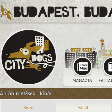
MAGAZIN
FAJTA
Apróhirdetések – kínál
Keres
Kínál