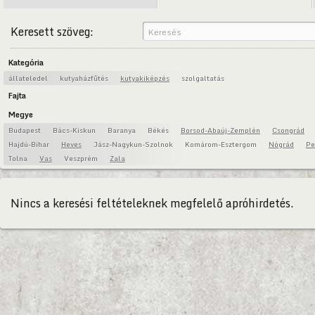
Keresett szöveg:
Kategória
állateledel
kutyaházfűtés
kutyakiképzés
szolgaltatás
Fajta
Megye
Budapest
Bács-Kiskun
Baranya
Békés
Borsod-Abaúj-Zemplén
Csongrád
Hajdú-Bihar
Heves
Jász-Nagykun-Szolnok
Komárom-Esztergom
Nógrád
Pe
Tolna
Vas
Veszprém
Zala
Nincs a keresési feltételeknek megfelelő apróhirdetés.