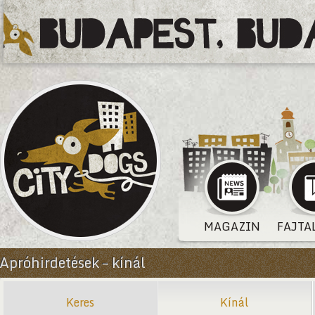
MAGAZIN
FAJTA
Apróhirdetések – kínál
Keres
Kínál