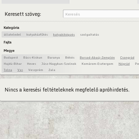
Keresett szöveg:
Kategória
állateledel
kutyaházfűtés
kutyakiképzés
szolgaltatás
Fajta
Megye
Budapest
Bács-Kiskun
Baranya
Békés
Borsod-Abaúj-Zemplén
Csongrád
Hajdú-Bihar
Heves
Jász-Nagykun-Szolnok
Komárom-Esztergom
Nógrád
Pe
Tolna
Vas
Veszprém
Zala
Nincs a keresési feltételeknek megfelelő apróhirdetés.