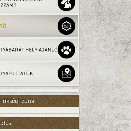
ZZÁM?
RÓ
TYABARÁT HELY AJÁNLÓ
TYAFUTTATÓK
nökségi zóna
etés