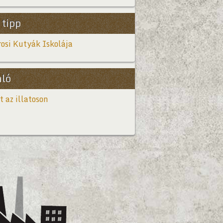
 tipp
osi Kutyák Iskolája
nló
t az illatoson