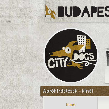
CityDogs
Apróhirdetések – kínál
Keres