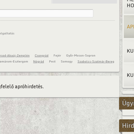
HO
AP
olgaltatás
KU
rsod-Abaúj-Zemplén
Csongrád
Fejér
Győr-Moson-Sopron
omárom-Esztergom
Nógrád
Pest
Somogy
Szabolcs-Szatmár-Bereg
KU
felelő apróhirdetés.
Ügy
Hird