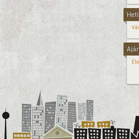
Heti
Vár
Ajá
Éle