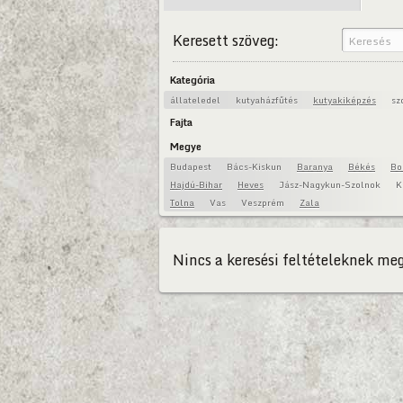
Keresett szöveg:
Kategória
állateledel
kutyaházfűtés
kutyakiképzés
sz
Fajta
Megye
Budapest
Bács-Kiskun
Baranya
Békés
Bo
Hajdú-Bihar
Heves
Jász-Nagykun-Szolnok
K
Tolna
Vas
Veszprém
Zala
Nincs a keresési feltételeknek meg