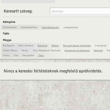
Keresett szöveg:
Kategória
állateledel
kutyaházfűtés
kutyakiképzés
szolgaltatás
Fajta
Megye
Budapest
Bács-Kiskun
Baranya
Békés
Borsod-Abaúj-Zemplén
Csongrád
Hajdú-Bihar
Heves
Jász-Nagykun-Szolnok
Komárom-Esztergom
Nógrád
Pe
Tolna
Vas
Veszprém
Zala
Nincs a keresési feltételeknek megfelelő apróhirdetés.