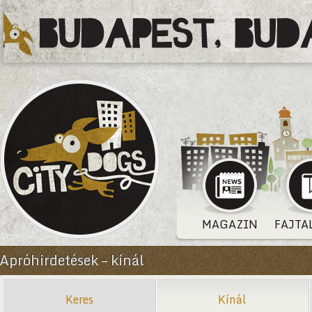
MAGAZIN
FAJTA
Apróhirdetések – kínál
Keres
Kínál