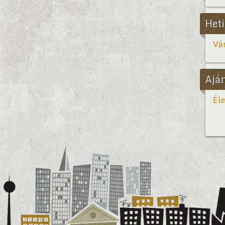
Heti
Vár
Ajá
Éle