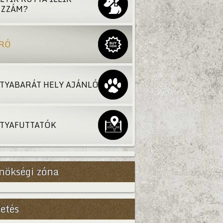
ZZÁM?
RÓ
TYABARÁT HELY AJÁNLÓ
TYAFUTTATÓK
nökségi zóna
etés