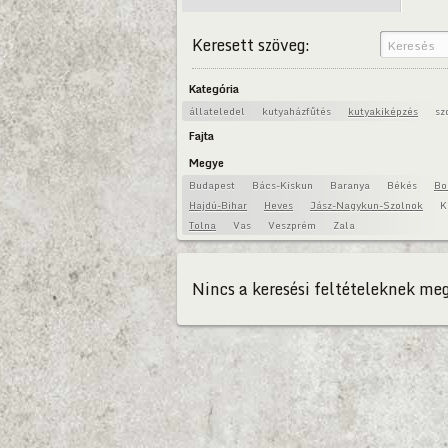
Keresett szöveg:
Kategória
állateledel
kutyaházfűtés
kutyakiképzés
sz
Fajta
Megye
Budapest
Bács-Kiskun
Baranya
Békés
Bo
Hajdú-Bihar
Heves
Jász-Nagykun-Szolnok
K
Tolna
Vas
Veszprém
Zala
Nincs a keresési feltételeknek meg