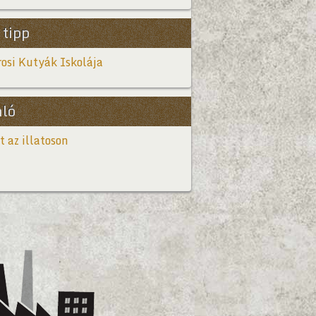
 tipp
osi Kutyák Iskolája
nló
t az illatoson