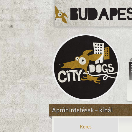
CityDogs
Apróhirdetések – kínál
Keres