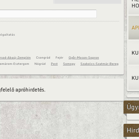
HO
AP
olgaltatás
KU
rsod-Abaúj-Zemplén
Csongrád
Fejér
Győr-Moson-Sopron
omárom-Esztergom
Nógrád
Pest
Somogy
Szabolcs-Szatmár-Bereg
KU
felelő apróhirdetés.
Ügy
Hird