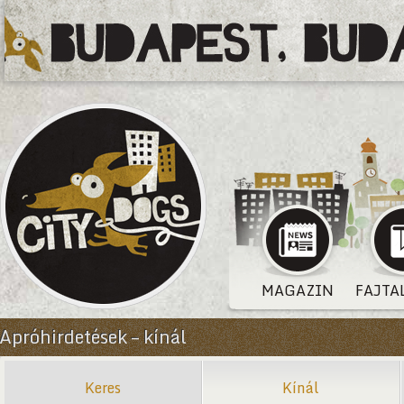
MAGAZIN
FAJTA
Apróhirdetések – kínál
Keres
Kínál