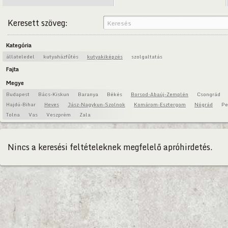
Keresett szöveg:
Kategória
állateledel
kutyaházfűtés
kutyakiképzés
szolgaltatás
Fajta
Megye
Budapest
Bács-Kiskun
Baranya
Békés
Borsod-Abaúj-Zemplén
Csongrád
Hajdú-Bihar
Heves
Jász-Nagykun-Szolnok
Komárom-Esztergom
Nógrád
Pe
Tolna
Vas
Veszprém
Zala
Nincs a keresési feltételeknek megfelelő apróhirdetés.