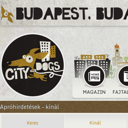
MAGAZIN
FAJTA
Apróhirdetések – kínál
Keres
Kínál