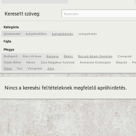
Keresett szöveg:
Kategória
állateledel
kutyaházfűtés
kutyakiképzés
szolgaltatás
Fajta
Megye
Budapest
Bács-Kiskun
Baranya
Békés
Borsod-Abaúj-Zemplén
Csongrád
Hajdú-Bihar
Heves
Jász-Nagykun-Szolnok
Komárom-Esztergom
Nógrád
Pe
Tolna
Vas
Veszprém
Zala
Nincs a keresési feltételeknek megfelelő apróhirdetés.