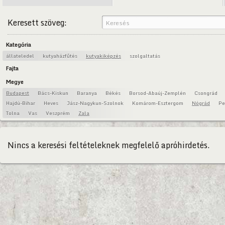
Keresett szöveg:
Kategória
állateledel
kutyaházfűtés
kutyakiképzés
szolgaltatás
Fajta
Megye
Budapest
Bács-Kiskun
Baranya
Békés
Borsod-Abaúj-Zemplén
Csongrád
Hajdú-Bihar
Heves
Jász-Nagykun-Szolnok
Komárom-Esztergom
Nógrád
Pe
Tolna
Vas
Veszprém
Zala
Nincs a keresési feltételeknek megfelelő apróhirdetés.