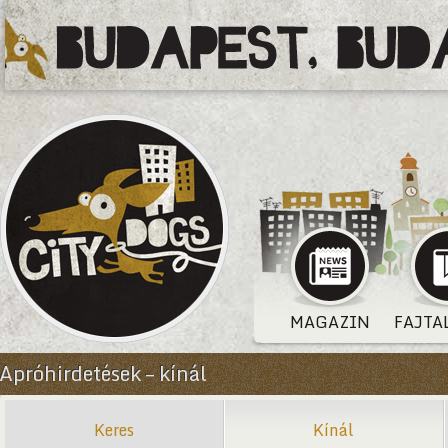
MAGAZIN
FAJTA
Apróhirdetések – kínál
Keres
Kínál