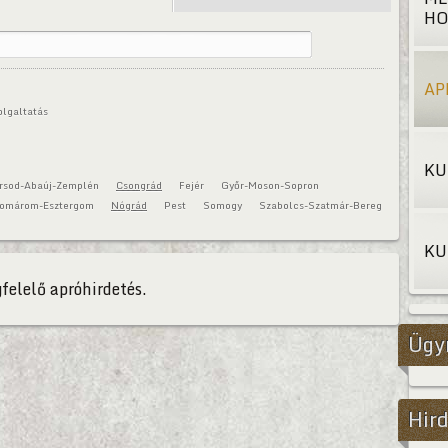
HO
AP
olgaltatás
KU
rsod-Abaúj-Zemplén
Csongrád
Fejér
Győr-Moson-Sopron
omárom-Esztergom
Nógrád
Pest
Somogy
Szabolcs-Szatmár-Bereg
KU
felelő apróhirdetés.
Ügy
Hird