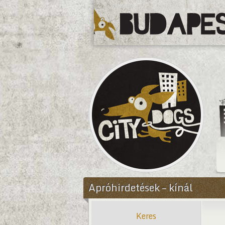
CityDogs
Apróhirdetések – kínál
Keres