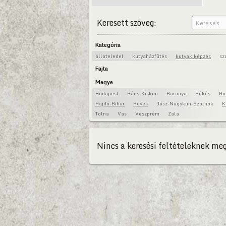
Keresett szöveg:
Kategória
állateledel
kutyaházfűtés
kutyakiképzés
sz
Fajta
Megye
Budapest
Bács-Kiskun
Baranya
Békés
Bo
Hajdú-Bihar
Heves
Jász-Nagykun-Szolnok
K
Tolna
Vas
Veszprém
Zala
Nincs a keresési feltételeknek meg