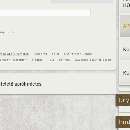
HO
AP
olgaltatás
KU
rsod-Abaúj-Zemplén
Csongrád
Fejér
Győr-Moson-Sopron
omárom-Esztergom
Nógrád
Pest
Somogy
Szabolcs-Szatmár-Bereg
KU
felelő apróhirdetés.
Ügy
Hird