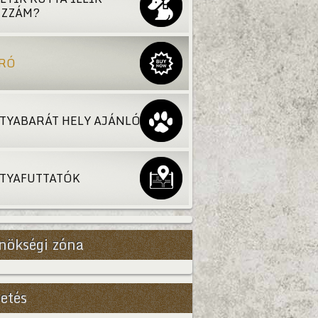
ZZÁM?
RÓ
TYABARÁT HELY AJÁNLÓ
TYAFUTTATÓK
nökségi zóna
etés