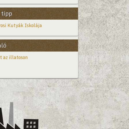
 tipp
osi Kutyák Iskolája
nló
t az illatoson