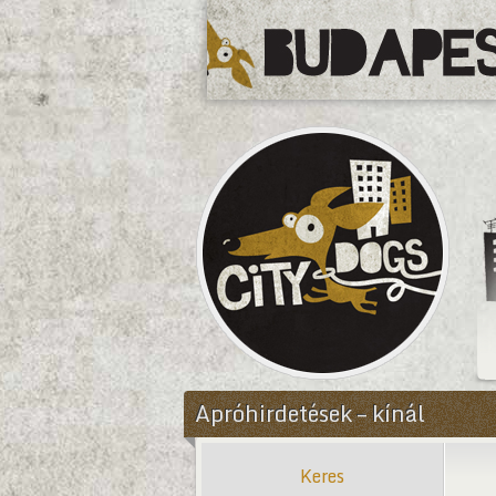
CityDogs
Apróhirdetések – kínál
Keres