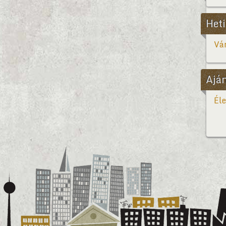
Heti
Vár
Ajá
Éle