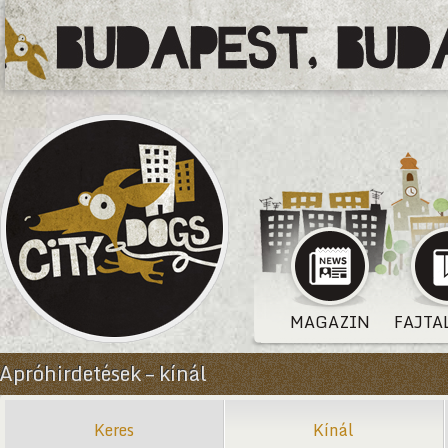
MAGAZIN
FAJTA
Apróhirdetések – kínál
Keres
Kínál