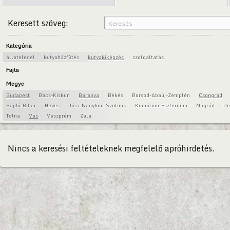
Keresett szöveg:
Kategória
állateledel
kutyaházfűtés
kutyakiképzés
szolgaltatás
Fajta
Megye
Budapest
Bács-Kiskun
Baranya
Békés
Borsod-Abaúj-Zemplén
Csongrád
Hajdú-Bihar
Heves
Jász-Nagykun-Szolnok
Komárom-Esztergom
Nógrád
Pe
Tolna
Vas
Veszprém
Zala
Nincs a keresési feltételeknek megfelelő apróhirdetés.