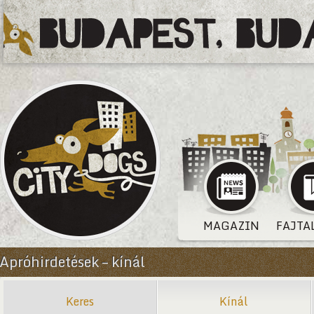
MAGAZIN
FAJTA
Apróhirdetések – kínál
Keres
Kínál