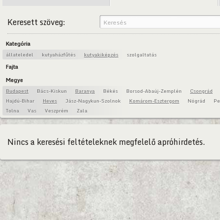
Keresett szöveg:
Kategória
állateledel
kutyaházfűtés
kutyakiképzés
szolgaltatás
Fajta
Megye
Budapest
Bács-Kiskun
Baranya
Békés
Borsod-Abaúj-Zemplén
Csongrád
Hajdú-Bihar
Heves
Jász-Nagykun-Szolnok
Komárom-Esztergom
Nógrád
Pe
Tolna
Vas
Veszprém
Zala
Nincs a keresési feltételeknek megfelelő apróhirdetés.