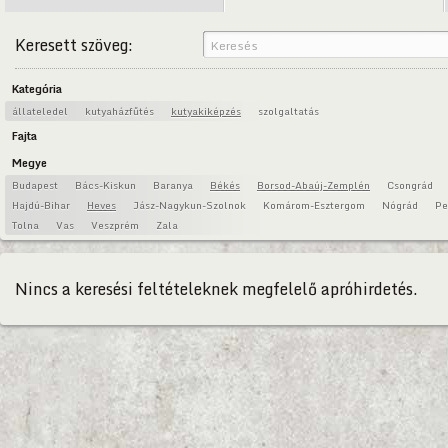
Keresett szöveg:
Kategória
állateledel
kutyaházfűtés
kutyakiképzés
szolgaltatás
Fajta
Megye
Budapest
Bács-Kiskun
Baranya
Békés
Borsod-Abaúj-Zemplén
Csongrád
Hajdú-Bihar
Heves
Jász-Nagykun-Szolnok
Komárom-Esztergom
Nógrád
Pe
Tolna
Vas
Veszprém
Zala
Nincs a keresési feltételeknek megfelelő apróhirdetés.