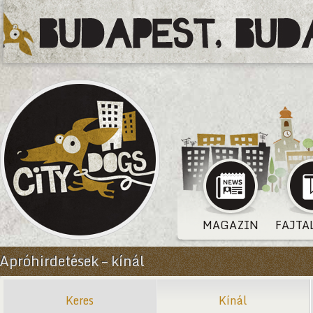
MAGAZIN
FAJTA
Apróhirdetések – kínál
Keres
Kínál