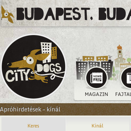
MAGAZIN
FAJTA
Apróhirdetések – kínál
Keres
Kínál