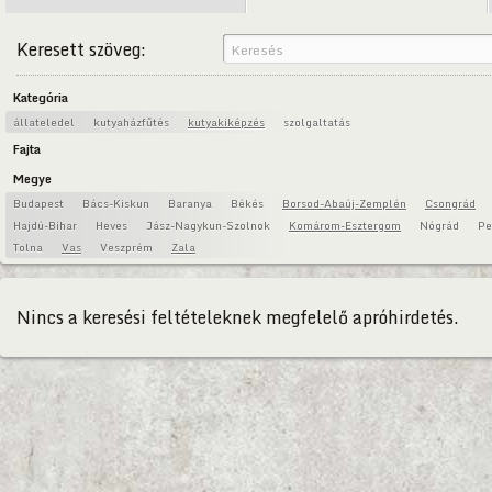
Keresett szöveg:
Kategória
állateledel
kutyaházfűtés
kutyakiképzés
szolgaltatás
Fajta
Megye
Budapest
Bács-Kiskun
Baranya
Békés
Borsod-Abaúj-Zemplén
Csongrád
Hajdú-Bihar
Heves
Jász-Nagykun-Szolnok
Komárom-Esztergom
Nógrád
Pe
Tolna
Vas
Veszprém
Zala
Nincs a keresési feltételeknek megfelelő apróhirdetés.