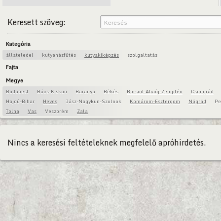
Keresett szöveg:
Kategória
állateledel
kutyaházfűtés
kutyakiképzés
szolgaltatás
Fajta
Megye
Budapest
Bács-Kiskun
Baranya
Békés
Borsod-Abaúj-Zemplén
Csongrád
Hajdú-Bihar
Heves
Jász-Nagykun-Szolnok
Komárom-Esztergom
Nógrád
Pe
Tolna
Vas
Veszprém
Zala
Nincs a keresési feltételeknek megfelelő apróhirdetés.