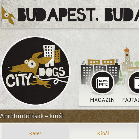
MAGAZIN
FAJTA
Apróhirdetések – kínál
Keres
Kínál