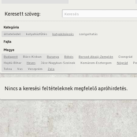
Keresett szöveg:
Kategória
állateledel
kutyaházfűtés
kutyakiképzés
szolgaltatás
Fajta
Megye
Budapest
Bács-Kiskun
Baranya
Békés
Borsod-Abaúj-Zemplén
Csongrád
Hajdú-Bihar
Heves
Jász-Nagykun-Szolnok
Komárom-Esztergom
Nógrád
Pe
Tolna
Vas
Veszprém
Zala
Nincs a keresési feltételeknek megfelelő apróhirdetés.