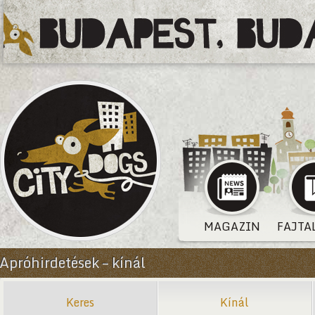
MAGAZIN
FAJTA
Apróhirdetések – kínál
Keres
Kínál