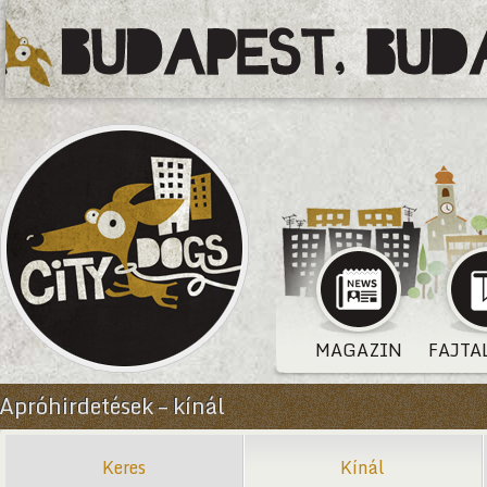
MAGAZIN
FAJTA
Apróhirdetések – kínál
Keres
Kínál