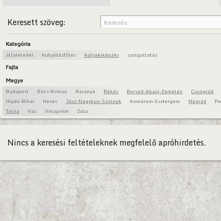
Keresett szöveg:
Kategória
állateledel
kutyaházfűtés
kutyakiképzés
szolgaltatás
Fajta
Megye
Budapest
Bács-Kiskun
Baranya
Békés
Borsod-Abaúj-Zemplén
Csongrád
Hajdú-Bihar
Heves
Jász-Nagykun-Szolnok
Komárom-Esztergom
Nógrád
Pe
Tolna
Vas
Veszprém
Zala
Nincs a keresési feltételeknek megfelelő apróhirdetés.